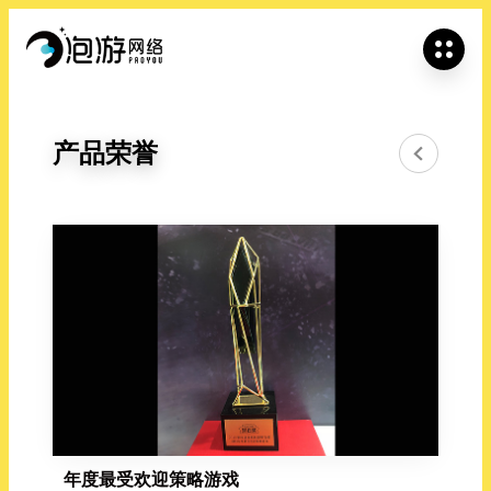

产
品
荣
誉

年度最受欢迎策略游戏